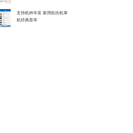
支持机种丰富 家用机街机掌
机经典荟萃