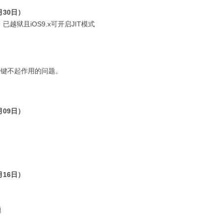
月30日）
，已越狱且iOS9.x可开启JIT模式
ct按键不起作用的问题。
月09日）
月16日）
题