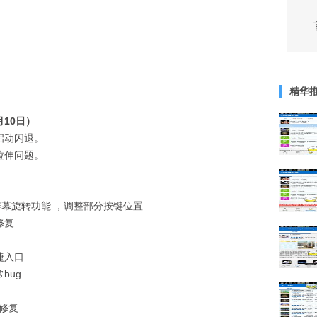
精华
月10日）
启动闪退。
拉伸问题。
屏幕旋转功能 ，调整部分按键位置
修复
捷入口
bug
g修复